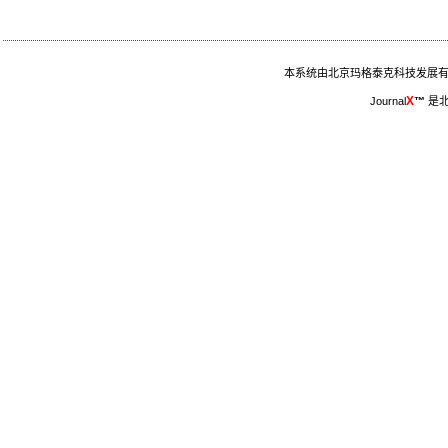
本系统由北京玛格泰克科技发展有限公
X
Journal
™
是