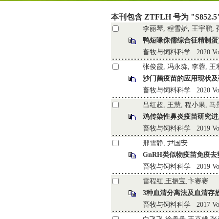
本刊包含 ZTFLH 号为 "S852.
李丽琴, 程雪娇, 王宇鹏, 
鸭短喙侏儒综合征精制蛋
畜牧与饲料科学 2020 Vol.41 
张俊霞, 冯永淼, 李蓉, 王
沙门菌疫苗的应用现状及
畜牧与饲料科学 2020 Vol.41 
吕红超, 王慧, 程小果, 
鸡传染性鼻炎疫苗研究进
畜牧与饲料科学 2019 Vol.40 
邢雪静, 尹国安
GnRH类似物疫苗免疫
畜牧与饲料科学 2019 Vol.40 
雷程红,王振宝,卞赛赛
3种血清分离法及血清存
畜牧与饲料科学 2017 Vol.38