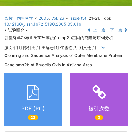
畜牧与饲料科学
››
2005
,
Vol. 26
››
Issue (5)
: 21-21.
doi:
10.12160/j.issn.1672-5190.2005.05.016
• 试验研究 •
上一篇
下一篇
新疆绵羊种布鲁氏菌外膜蛋白omp2b基因的克隆与序列分析
滕文军[1] 陈创夫[1] 王远志[1] 任雪艳[2] 刘文进[1]
Clonning and Sequence Analysis of Outer Membrane Protein
Gene omp2b of Brucella Ovis in Xinjiang Area
PDF (PC)
被引次数
22
3