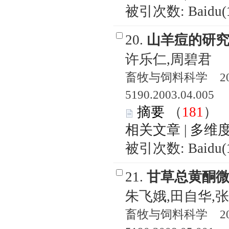
被引次数: Baidu(
20.
山羊痘的研
许乐仁,周碧君
畜牧与饲料科学 2003
5190.2003.04.005
摘要
（
181
相关文章
|
多维
被引次数: Baidu(
21.
甘草总黄酮
朱飞娥,田自华,
畜牧与饲料科学 2008