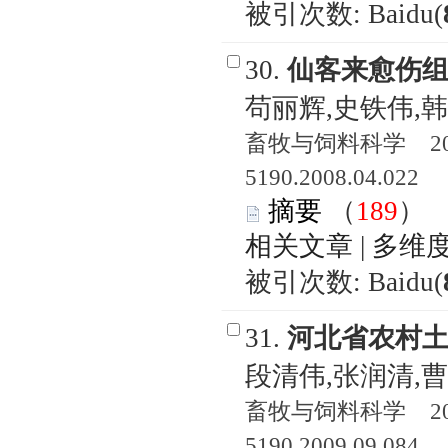
被引次数: Baidu(
30.
仙客来愈伤
苟丽辉,史铁伟,
畜牧与饲料科学 2008
5190.2008.04.022
摘要
（
189
相关文章
|
多维
被引次数: Baidu(
31.
河北省农村
段清伟,张润清,
畜牧与饲料科学 2009
5190.2009.09.084