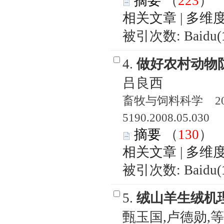
摘要
（
223
相关文章
|
多维
被引次数: Baidu(
4.
做好农村动物
吕良西
畜牧与饲料科学 2008
5190.2008.05.030
摘要
（
130
相关文章
|
多维
被引次数: Baidu(
5.
绒山羊生绒机
甄玉国,卢德勋,等