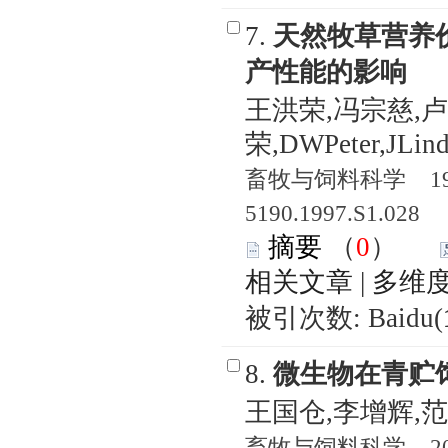
7.
天然牧草营养
产性能的影响
王洪荣,冯宗慈,卢
荣,DWPeter,JLind
畜牧与饲料科学 1997
5190.1997.S1.028
摘要
（
0
）
相关文章
|
多维
被引次数: Baidu(
8.
微生物在青贮
王国仓,李增辉,
畜牧与饲料科学 2003