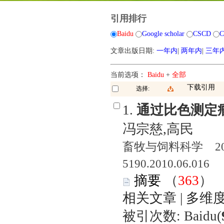
引用排行
Baidu
Google scholar
CSCD
C
文章出版日期:
一年内
|
两年内
|
三年
当前选项：
Baidu
+
全部
下载引用
选择:
1.
通过比色测定
冯宗慈,高民
畜牧与饲料科学 2010
5190.2010.06.016
摘要
（
363
相关文章
|
多维
被引次数: Baidu(