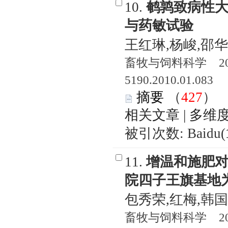
10.
鹌鹑致病性
与药敏试验
王红琳,杨峻,邵华
畜牧与饲料科学 2010
5190.2010.01.083
摘要
（
427
相关文章
|
多维
被引次数: Baidu(
11.
增温和施肥
院四子王旗基地
包秀荣,红梅,韩国
畜牧与饲料科学 2009