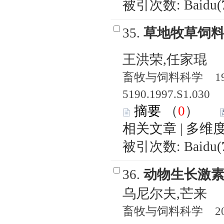
被引次数: Baidu(
35.
草地牧草饲
王洪荣,任家琨
畜牧与饲料科学 1997
5190.1997.S1.030
摘要
（
0
）
相关文章
|
多维
被引次数: Baidu(
36.
动物生长激
乌尼尔夫,芒来
畜牧与饲料科学 2005