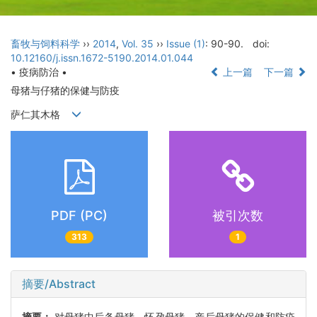
畜牧与饲料科学
››
2014
,
Vol. 35
››
Issue (1)
: 90-90.
doi:
10.12160/j.issn.1672-5190.2014.01.044
• 疫病防治 •
上一篇
下一篇
母猪与仔猪的保健与防疫
萨仁其木格
PDF (PC)
被引次数
313
1
摘要/Abstract
摘要：
对母猪中后备母猪、怀孕母猪、产后母猪的保健和防疫