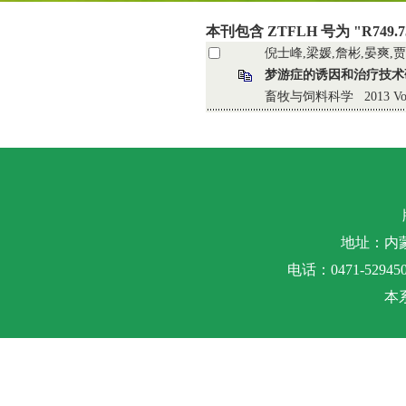
本刊包含 ZTFLH 号为 "R749.
倪士峰,梁媛,詹彬,晏爽,贾
梦游症的诱因和治疗技术
畜牧与饲料科学 2013 Vol.34 
地址：内
电话：0471-5294500
本