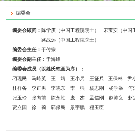
编委会
编委会顾问：
陈学庚
（中国工程院院士）
宋宝安（中国
路战远（中国工程院院士）
编委会主任
：
于传宗
编委会副主任
：
于海峰
编委会成员
（以姓氏笔画为序）
：
刁现民
马峙英
王 靖
王小兵
王征兵
王保林
尹
杜祥备
李正男
李晓东
李 强
杨志刚
杨学举
何
张玉玲
张向前
陈永胜
庞 杰
孟信刚
赵沛义
赵
贾立国
徐 莉
郭保民
景宇鹏
程玉臣