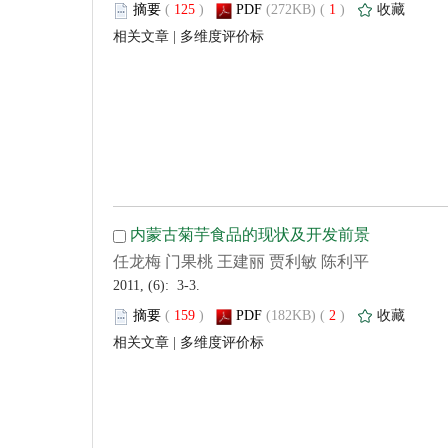
 (
 )
 1
)
 |
 2011, (6): 3-3.
 (
 )
 2
)
 |