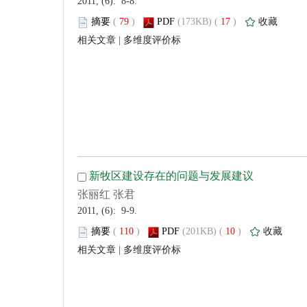
 2011, (6): 8-8.
 (
 )
 17
)
 |
 2011, (6): 9-9.
 (
 )
 10
)
 |