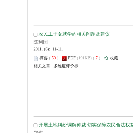
 2011, (6): 11-11.
 (
 )
 7
)
 |