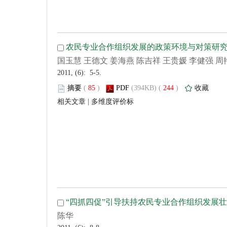
 2011, (6): 5-5.
 (
 )
 244
)
 |