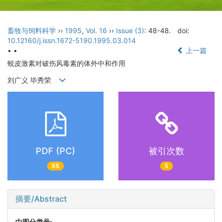
畜牧与饲料科学
››
1995
,
Vol. 16
››
Issue (3)
: 48-48.
doi:
10.12160/j.issn.1672-5190.1995.03.014
• •
上一篇
蜕皮激素对破伤风毒素的体外中和作用
刘广义 毕秀荣
PDF (PC)
被引次数
55
5
摘要/Abstract
中图分类号: