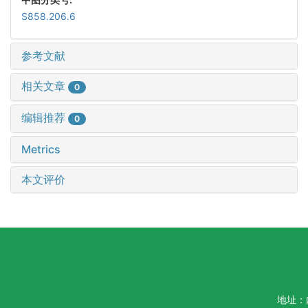
S858.206.6
参考文献
相关文章
0
编辑推荐
0
Metrics
本文评价
地址：