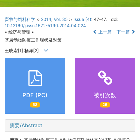
畜牧与饲料科学
››
2014
,
Vol. 35
››
Issue (4)
: 47-47.
doi:
10.12160/j.issn.1672-5190.2014.04.024
• 经济与管理 •
上一篇
下一篇
基层动物防疫工作现状及对策
王晓宏[1] 杨洋[2]
PDF (PC)
被引次数
58
25
摘要/Abstract
摘要：
基层动物防疫工作是动物疫病防控体系的根基,是保证公