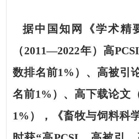
据中国知网《学术精
（
2011
—
2022
年）高
PCS
数排名前
1%
）、高被引
名前
1%
）、高下载论文
1%
），《畜牧与饲料科
时获“高
PCSI
、高被引、