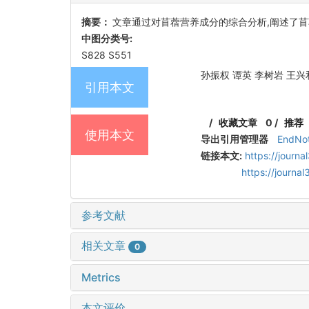
摘要：
文章通过对苜蓿营养成分的综合分析,阐述了苜
中图分类号:
S828 S551
孙振权 谭英 李树岩 王兴和.
引用本文
/
收藏文章
0
/
推荐
使用本文
导出引用管理器
EndNo
链接本文:
https://journ
https://journ
参考文献
相关文章
0
Metrics
本文评价