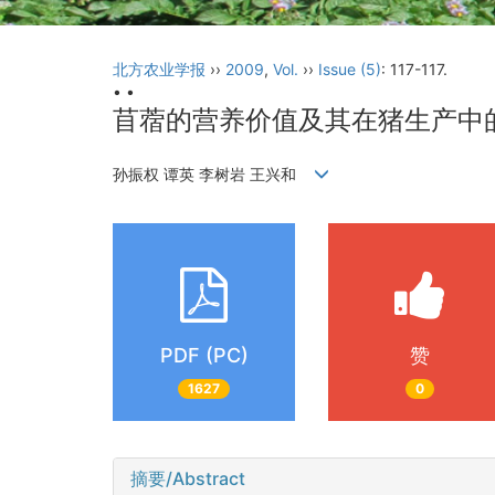
北方农业学报
››
2009
,
Vol.
››
Issue (5)
: 117-117.
• •
苜蓿的营养价值及其在猪生产中
孙振权 谭英 李树岩 王兴和
PDF (PC)
赞
1627
0
摘要/Abstract