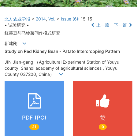
北方农业学报
››
2014
,
Vol.
››
Issue (6)
: 15-15.
• 试验研究 •
上一篇
下一篇
红芸豆与马铃薯间作模式研究
靳建刚
Study on Red Kidney Bean - Patato Intercropping Pattern
JIN Jian-gang （Agricultural Experiment Station of Youyu
county, Shanxi academy of agricultural sciences , Youyu
County 037200, China）
PDF (PC)
赞
21
0