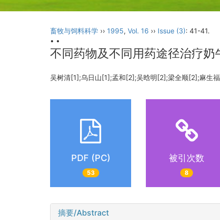
畜牧与饲料科学
››
1995
,
Vol. 16
››
Issue (3)
: 41-41.
• •
不同药物及不同用药途径治疗奶
吴树清[1];乌日山[1];孟和[2];吴晗明[2];梁全顺[2];麻生
PDF (PC)
被引次数
53
8
摘要/Abstract