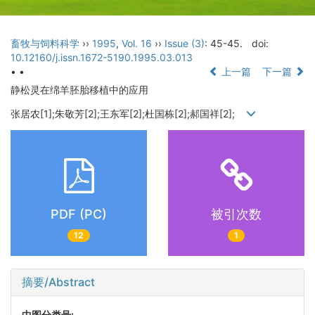
畜牧与饲料科学
››
1995
,
Vol. 16
››
Issue (3)
: 45-45.
doi:
10.12160/j.issn.1672-5190.1995.03.013
• •
上一篇
下一篇
静松灵在绵羊胚胎移植中的应用
张居农[1];朱敬芳[2];王东军[2];杜国栋[2];郝国祥[2];
PDF (PC)
被引次数
12
1
摘要/Abstract
中图分类号: