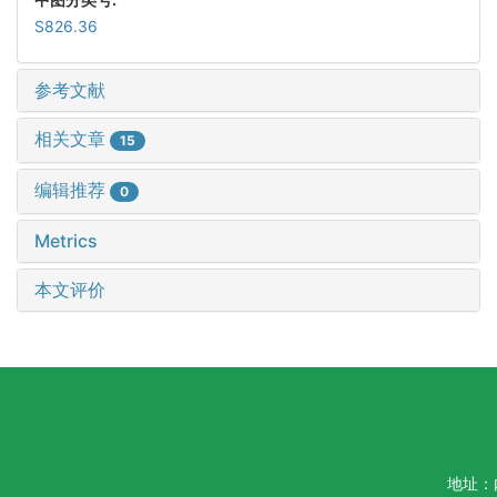
S826.36
参考文献
相关文章
15
编辑推荐
0
Metrics
本文评价
地址：