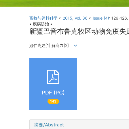
畜牧与饲料科学
››
2015
,
Vol. 36
››
Issue (4)
: 126-126.
• 疾病防治 •
新疆巴音布鲁克牧区动物免疫失
娜仁高娃[1] 解润农[2]
PDF (PC)
143
摘要/Abstract