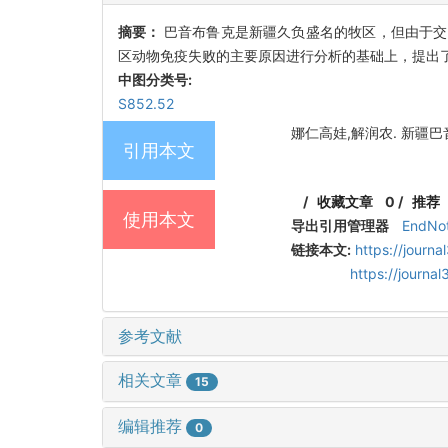
摘要：
巴音布鲁克是新疆久负盛名的牧区，但由于交
区动物免疫失败的主要原因进行分析的基础上，提出
中图分类号:
S852.52
娜仁高娃,解润农. 新疆巴音布
引用本文
/
收藏文章
0
/
推荐
使用本文
导出引用管理器
EndNo
链接本文:
https://journ
https://journ
参考文献
相关文章
15
编辑推荐
0