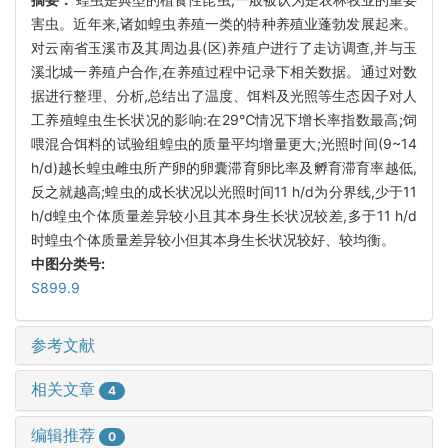
害虫。近年来,诸如蝗虫养殖一类的特种养殖业蓬勃发展起来。
对云南省玉溪市及其周边县(区)养殖户进行了走访调查,并与玉
溪北城一养殖户合作,在养殖过程中记录下相关数据。通过对数
据进行整理、分析,总结出了温度、饵料及光照等生态因子对人
工养殖蝗虫生长状况的影响:在29℃情况下增长率指数最高;饲
喂混合饵料的试验组蝗虫的质量平均增量更大;光照时间(9~14
h/d)越长蝗虫雌虫所产卵的卵囊滞育卵比率及孵育滞育率越低,
反之就越高;蝗虫的成长状况以光照时间11 h/d为分界线,少于11
h/d蝗虫个体质量差异较小且其本身生长状况较差,多于11 h/d
时蝗虫个体质量差异较小但其本身生长状况较好、较均衡。
中图分类号:
S899.9
参考文献
相关文章
4
编辑推荐
0