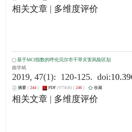
 |
 (
 )
 246
)
 |