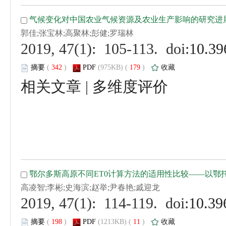
 (
 )
 179
)
 |
 (
 )
 11
)