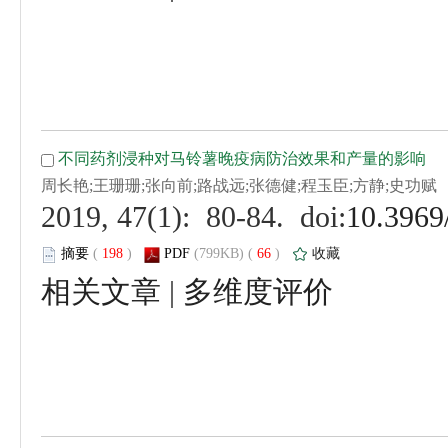
 (
 )
 66
)
 |