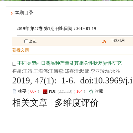
 (
 )
 164
)
 |