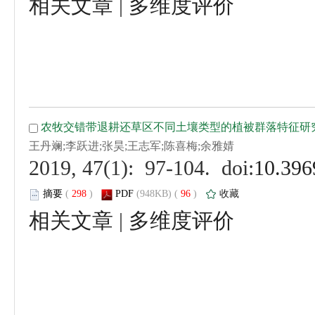
 |
 (
 )
 96
)
 |