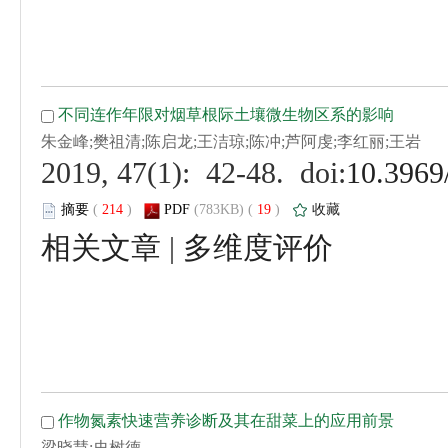
 (
 )
 19
)
 |