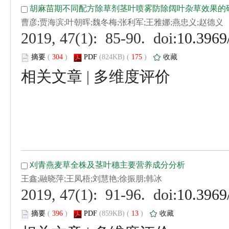
 (
 )
 175
)
 |
 (
 )
 13
)