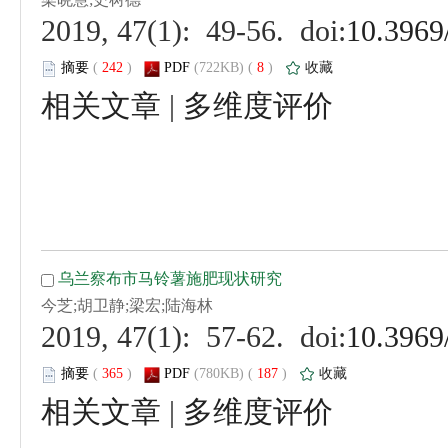
 (
 )
 8
)
 |
 (
 )
 187
)
 |