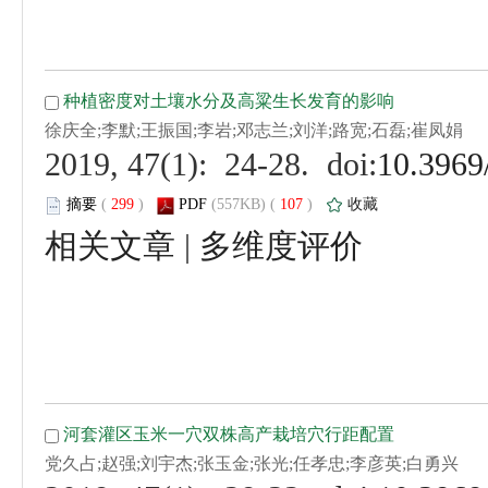
 (
 )
 107
)
 |