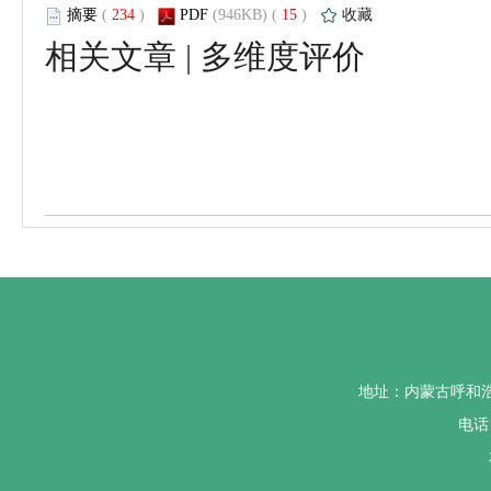
 (
 )
 15
)
 |