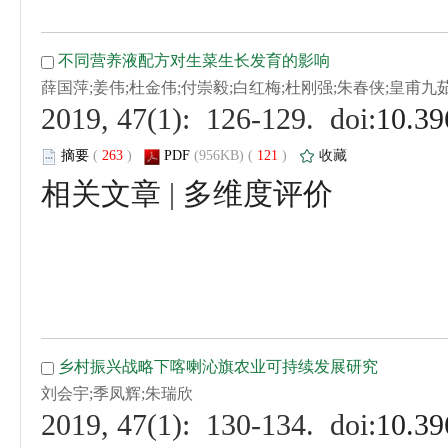
 (
 )
 121
)
 |