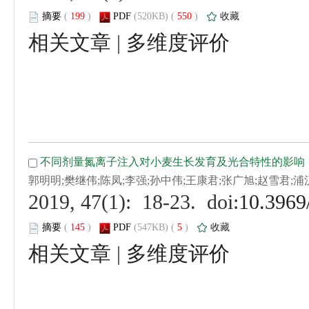
 (
 )
 550
)
 |
 (
 )
 5
)
 |