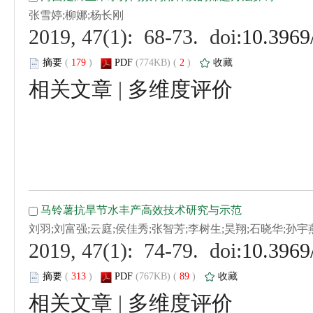
 (
 )
 2
)
 |
 (
 )
 89
)
 |