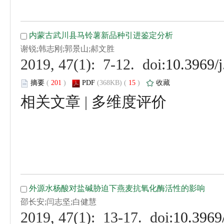
 (
 )
 15
)
 |