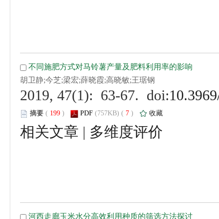
 (
 )
 7
)
 |