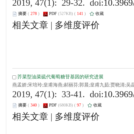
 (
 )
 141
)
 |
 (
 )
 97
)
 |