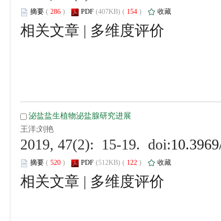
 (
 )
 154
)
 |
 (
 )
 122
)
 |