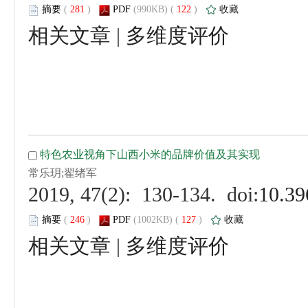
 (
 )
 122
)
 |
 (
 )
 127
)
 |