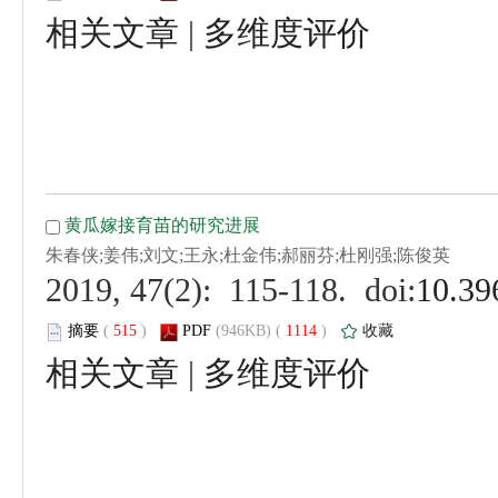
 |
 (
 )
 1114
)
 |