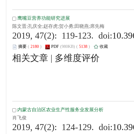
 (
 )
 5138
)
 |