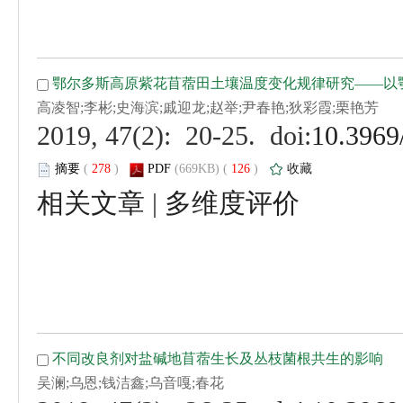
 (
 )
 126
)
 |