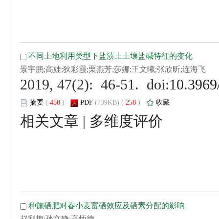
 (
 )
 258
)
 |