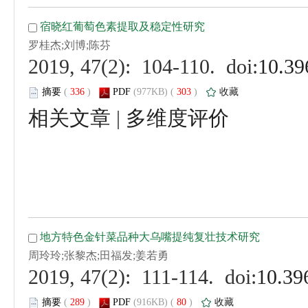
 (
 )
 303
)
 |
 (
 )
 80
)