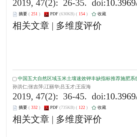
 (
 )
 154
)
 |
 (
 )
 122
)
 |