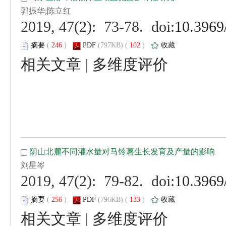
 (
 )
 102
)
 |
 (
 )
 133
)
 |