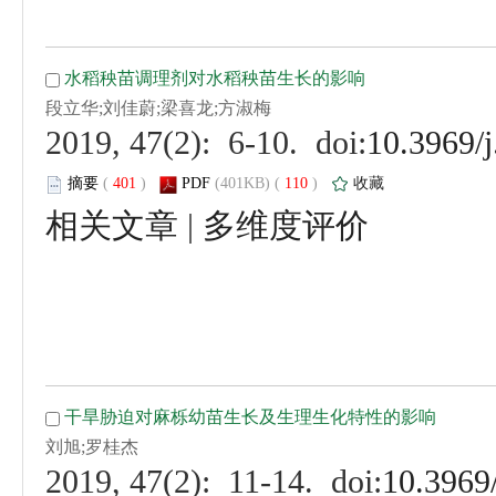
 (
 )
 110
)
 |