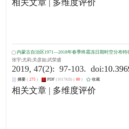
 |
 (
 )
 80
)
 |