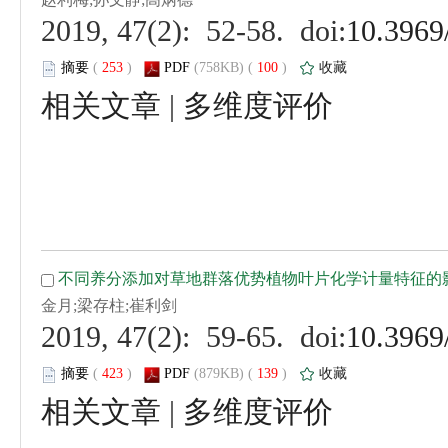
 (
 )
 100
)
 |
 (
 )
 139
)
 |