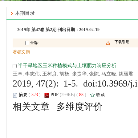
 (
 )
 88
)
 |