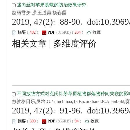
 (
 )
 204
)
 |
 (
 )
 94
)