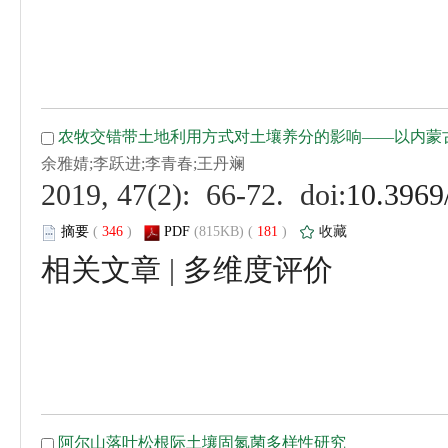
 (
 )
 181
)
 |