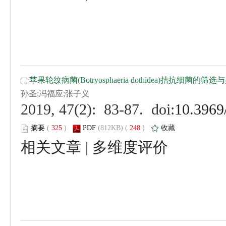
 (
 )
 248
)
 |