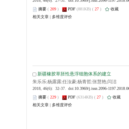
 (
 )
 27
)
 |
 (
 )
 27
)
 |