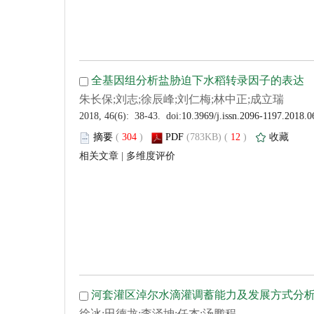
 (
 )
 12
)
 |