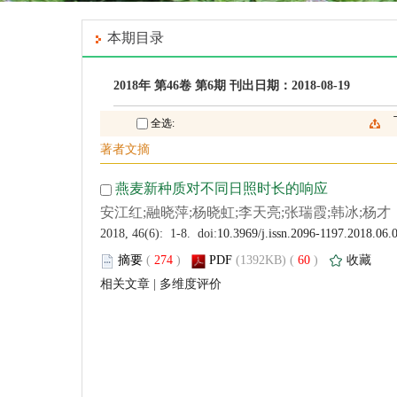
 (
 )
 60
)
 |