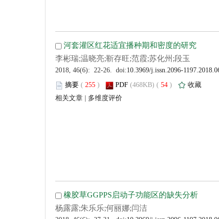
 (
 )
 54
)
 |