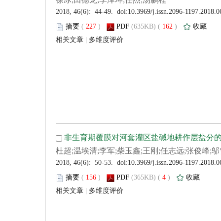
 (
 )
 162
)
 |
 (
 )
 4
)
 |