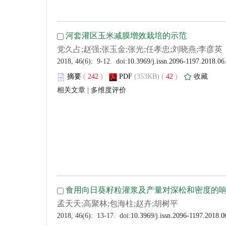
 (
 )
 42
)
 |