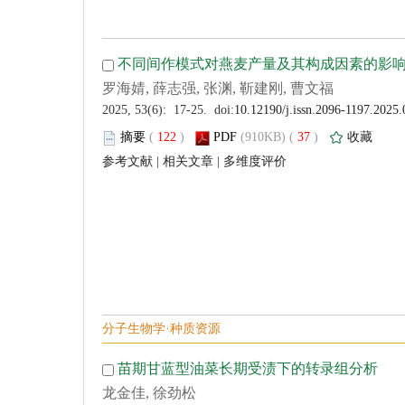
 (
 )
 37
)
 |
 |