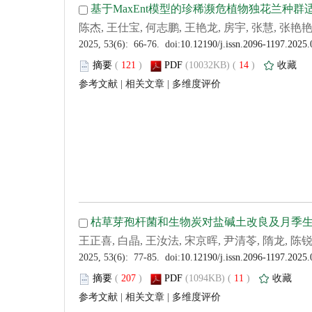
 (
 )
 14
)
 |
 |
 (
 )
 11
)
 |
 |