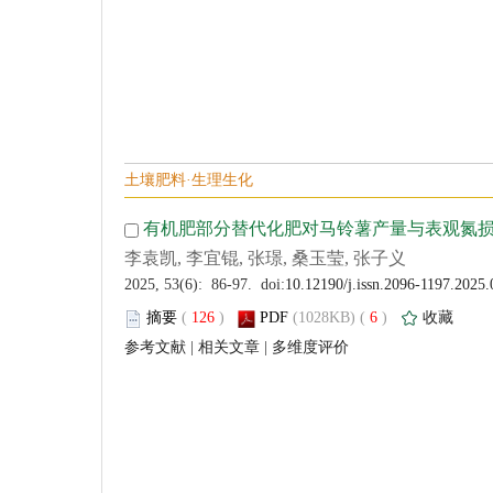
 (
 )
 6
)
 |
 |