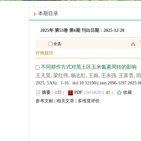
 (
 )
 41
)
 |
 |