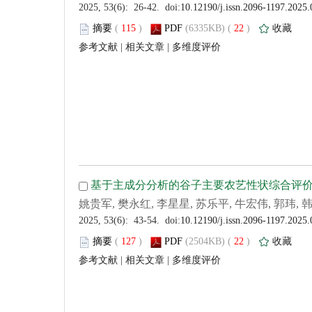
 (
 )
 22
)
 |
 |
 (
 )
 22
)
 |
 |