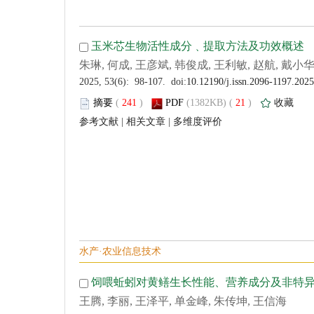
 (
 )
 21
)
 |
 |