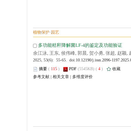
 (
 )
 4
)
 |
 |