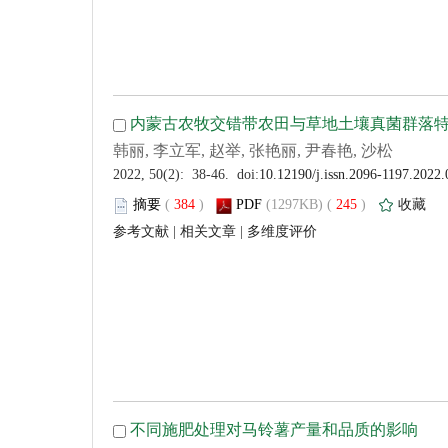
 (
 )
 245
)
 |
 |