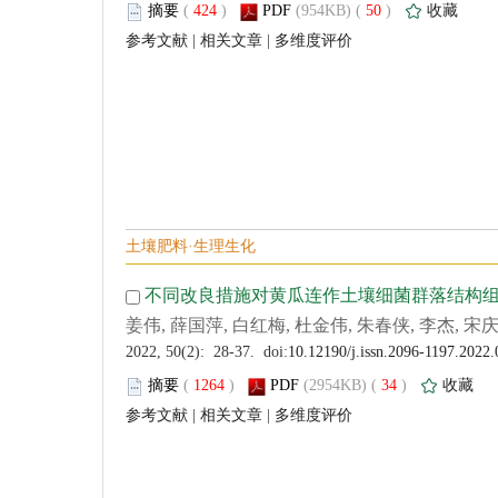
 (
 )
 50
)
 |
 |
 (
 )
 34
)
 |
 |