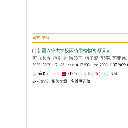
 (
 )
 15
)
 |
 |