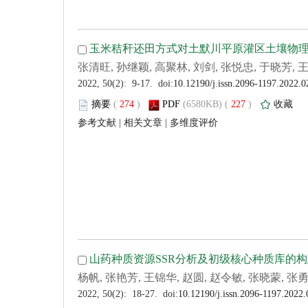
 (
 )
 227
)
 |
 |