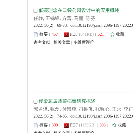
 (
 )
 521
)
 |
 |
 (
 )
 303
)