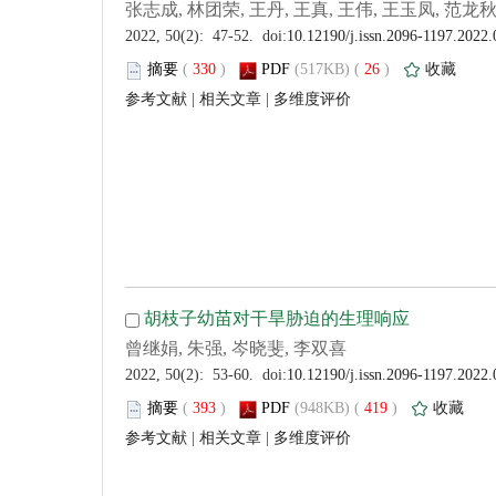
 (
 )
 26
)
 |
 |
 (
 )
 419
)
 |
 |