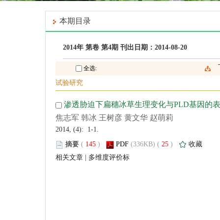
 2014, (4): 1-1.
 (
 )
 25
)
 |