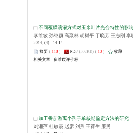
 2014, (4): 14-14.
 (
 )
 10
)
 |