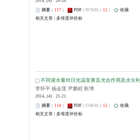
 2014, (4): 20-20.
 (
 )
 12
)
 |
 2014, (4): 21-21.
 (
 )
 12
)
 |