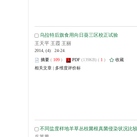
 2014, (4): 24-24.
 (
 )
 1
)
 |