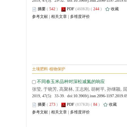
 (
 )
 244
)
 |
 |
 (
 )
 84
)
 |
 |