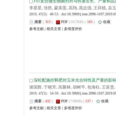
 (
 )
 163
)
 |
 |
 (
 )
 137
)
 |
 |