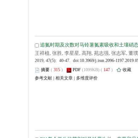
 (
 )
 147
)
 |
 |