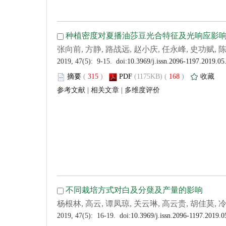
 (
 )
 168
)
 |
 |