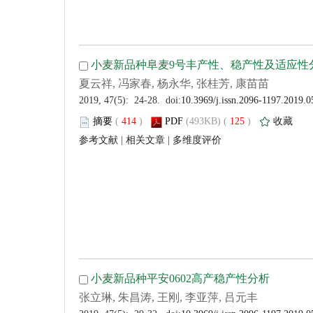
 (
 )
 125
)
 |
 |