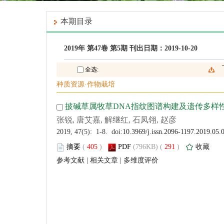
 (
 )
 291
)
 |
 |