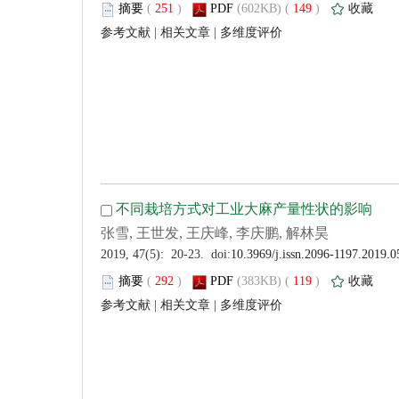
 (
 )
 149
)
 |
 |
 (
 )
 119
)
 |
 |